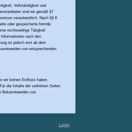
htigkeit, Vollständigkeit und
ienstanbieter sind wir gemäß §7
esetzen verantwortlich. Nach §§ 8
telte oder gespeicherte fremde
ne rechtswidrige Tätigkeit
n Informationen nach den
tung ist jedoch erst ab dem
Bekanntwerden von entsprechenden
te wir keinen Einfluss haben.
r die Inhalte der verlinkten Seiten
 Bei Bekanntwerden von
Login