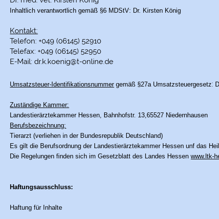
Dr. med. vet. Kirsten König
Inhaltlich verantwortlich gemäß §6 MDStV:
Dr. Kirsten König
Kontakt:
Telefon: +049 (06145) 52910
Telefax: +049 (06145) 52950
E-Mail: dr.k.koenig@t-online.de
:
Umsatzsteuer-Identifikationsnummer
gemäß §27a Umsatzsteuergesetz
D
Zuständige Kammer:
Landestierärztekammer Hessen, Bahnhofstr. 13,65527 Niedernhausen
Berufsbezeichnung:
Tierarzt (verliehen in der Bundesrepublik Deutschland)
Es gilt die Berufsordnung der Landestierärztekammer Hessen unf das He
Die Regelungen finden sich im Gesetzblatt des Landes Hessen
www.ltk-h
Haftungsausschluss:
Haftung für Inhalte