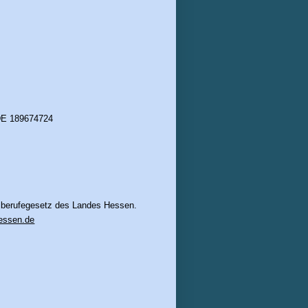
E 189674724
ilberufegesetz des Landes Hessen.
essen.de