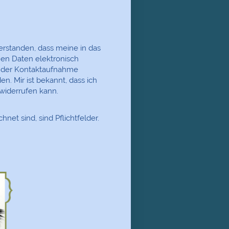
verstanden, dass meine in das
en Daten elektronisch
 der Kontaktaufnahme
n. Mir ist bekannt, dass ich
 widerrufen kann.
hnet sind, sind Pflichtfelder.